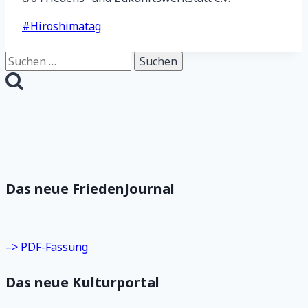
Schlagworte:
#
Hiroshimatag
Suchen
nach:
Das neue FriedenJournal
–> PDF-Fassung
Das neue Kulturportal