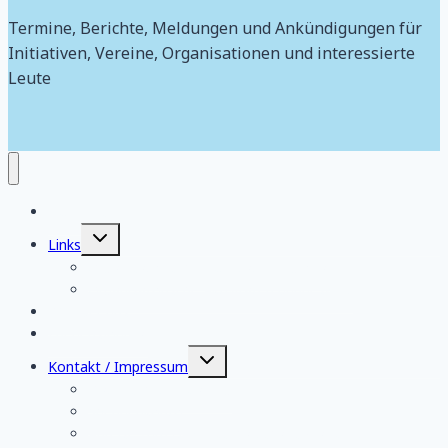
Termine, Berichte, Meldungen und Ankündigungen für
Initiativen, Vereine, Organisationen und interessierte
Leute
Aktuelles
Untermenü
Links
umschalten
Organisatorische Aktivitäten regional
Organisatorische Aktivitäten bundesweit
Wir über uns
FriedensJournal
Untermenü
Kontakt / Impressum
umschalten
Datenschutzerklärung
Spendenkonto
Anreise zum Gewerkschaftshaus Frankfurt