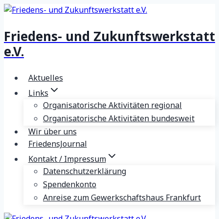
Zum
Inhalt
Friedens- und Zukunftswerkstatt
springen
e.V.
Aktuelles
Links
Organisatorische Aktivitäten regional
Organisatorische Aktivitäten bundesweit
Wir über uns
FriedensJournal
Kontakt / Impressum
Datenschutzerklärung
Spendenkonto
Anreise zum Gewerkschaftshaus Frankfurt