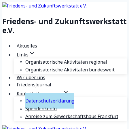
Zum
Inhalt
Friedens- und Zukunftswerkstatt
springen
e.V.
Aktuelles
Links
Organisatorische Aktivitäten regional
Organisatorische Aktivitäten bundesweit
Wir über uns
FriedensJournal
Kontakt / Impressum
Datenschutzerklärung
Spendenkonto
Anreise zum Gewerkschaftshaus Frankfurt