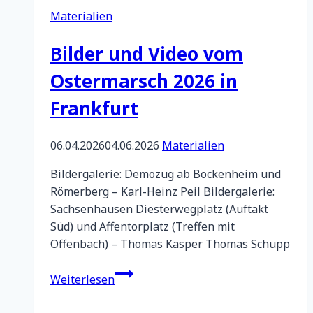
Materialien
Krone-
Schmalz
Bilder und Video vom
in
Kaiserslautern
Ostermarsch 2026 in
Frankfurt
06.04.2026
04.06.2026
Materialien
Bildergalerie: Demozug ab Bockenheim und
Römerberg – Karl-Heinz Peil Bildergalerie:
Sachsenhausen Diesterwegplatz (Auftakt
Süd) und Affentorplatz (Treffen mit
Offenbach) – Thomas Kasper Thomas Schupp
Bilder
Weiterlesen
und
Video