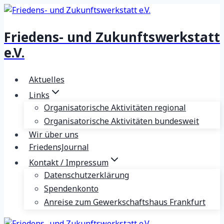
Zum
Inhalt
Friedens- und Zukunftswerkstatt
springen
e.V.
Aktuelles
Links
Organisatorische Aktivitäten regional
Organisatorische Aktivitäten bundesweit
Wir über uns
FriedensJournal
Kontakt / Impressum
Datenschutzerklärung
Spendenkonto
Anreise zum Gewerkschaftshaus Frankfurt