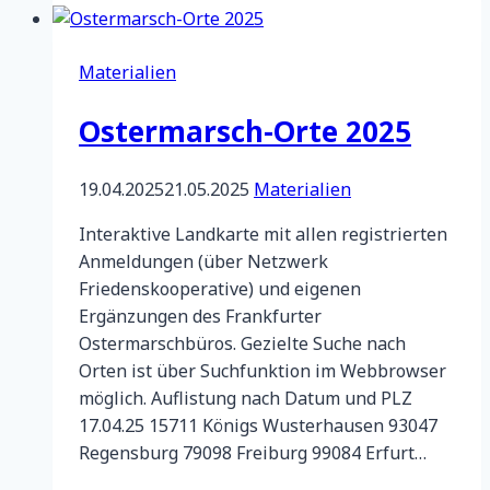
vom
Ostermarsch
Materialien
2026
in
Ostermarsch-Orte 2025
Frankfurt
19.04.2025
21.05.2025
Materialien
Interaktive Landkarte mit allen registrierten
Anmeldungen (über Netzwerk
Friedenskooperative) und eigenen
Ergänzungen des Frankfurter
Ostermarschbüros. Gezielte Suche nach
Orten ist über Suchfunktion im Webbrowser
möglich. Auflistung nach Datum und PLZ
17.04.25 15711 Königs Wusterhausen 93047
Regensburg 79098 Freiburg 99084 Erfurt…