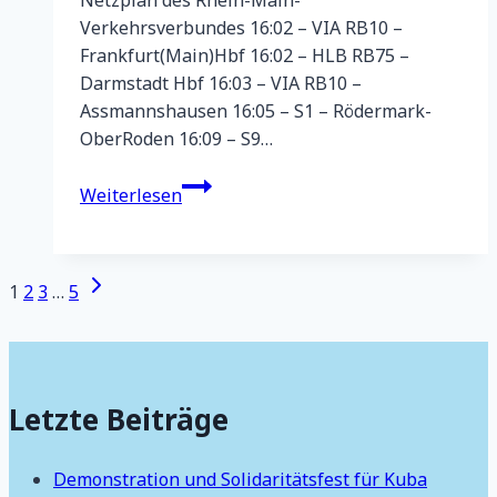
Verkehrsverbundes 16:02 – VIA RB10 –
Frankfurt(Main)Hbf 16:02 – HLB RB75 –
Darmstadt Hbf 16:03 – VIA RB10 –
Assmannshausen 16:05 – S1 – Rödermark-
OberRoden 16:09 – S9…
Abfahrt
Weiterlesen
Wiesbaden
Hbf
am
Seitennavigation
Nächste
1
2
3
…
5
29.3.
Seite
Letzte Beiträge
Demonstration und Solidaritätsfest für Kuba