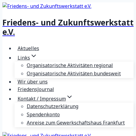
Zum
Inhalt
Friedens- und Zukunftswerkstatt
springen
e.V.
Aktuelles
Links
Organisatorische Aktivitäten regional
Organisatorische Aktivitäten bundesweit
Wir über uns
FriedensJournal
Kontakt / Impressum
Datenschutzerklärung
Spendenkonto
Anreise zum Gewerkschaftshaus Frankfurt