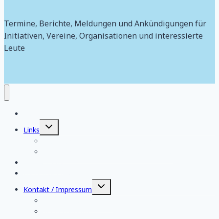
Termine, Berichte, Meldungen und Ankündigungen für
Initiativen, Vereine, Organisationen und interessierte
Leute
Aktuelles
Untermenü
Links
umschalten
Organisatorische Aktivitäten regional
Organisatorische Aktivitäten bundesweit
Wir über uns
FriedensJournal
Untermenü
Kontakt / Impressum
umschalten
Datenschutzerklärung
Spendenkonto