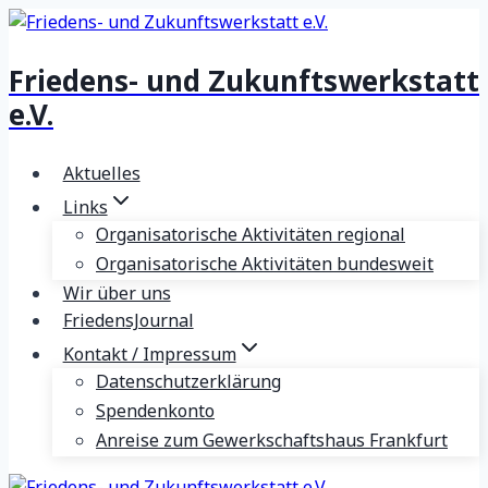
Zum
Inhalt
Friedens- und Zukunftswerkstatt
springen
e.V.
Aktuelles
Links
Organisatorische Aktivitäten regional
Organisatorische Aktivitäten bundesweit
Wir über uns
FriedensJournal
Kontakt / Impressum
Datenschutzerklärung
Spendenkonto
Anreise zum Gewerkschaftshaus Frankfurt