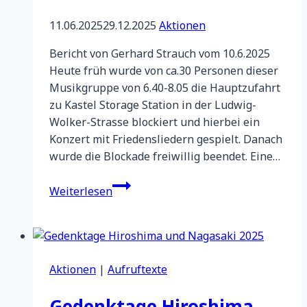
11.06.2025
29.12.2025
Aktionen
Bericht von Gerhard Strauch vom 10.6.2025
Heute früh wurde von ca.30 Personen dieser
Musikgruppe von 6.40-8.05 die Hauptzufahrt
zu Kastel Storage Station in der Ludwig-
Wolker-Strasse blockiert und hierbei ein
Konzert mit Friedensliedern gespielt. Danach
wurde die Blockade freiwillig beendet. Eine…
Blockadeaktion
Weiterlesen
in
Mainz-
Kastel
durch
Aktionen
|
Aufruftexte
Lebenslaute
Gedenktage Hiroshima