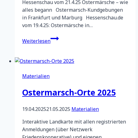
Hessenschau vom 21.4.25 Ostermärsche – wie
alles begann Ostermarsch-Kundgebungen
in Frankfurt und Marburg Hessenschau.de
vom 19.4.25: Ostermärsche in…
Regionaler
Weiterlesen
Ostermarsch
2025
Frankfurt
am
Materialien
Main
/
Ostermarsch-Orte 2025
Offenbach
/
Darmstadt
19.04.2025
21.05.2025
Materialien
Interaktive Landkarte mit allen registrierten
Anmeldungen (über Netzwerk
Friedenskooperative) und eigenen