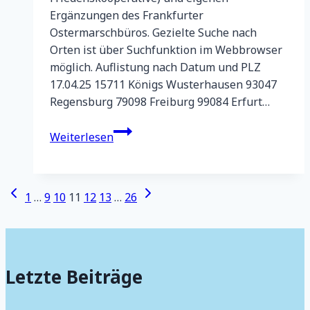
Ergänzungen des Frankfurter
Ostermarschbüros. Gezielte Suche nach
Orten ist über Suchfunktion im Webbrowser
möglich. Auflistung nach Datum und PLZ
17.04.25 15711 Königs Wusterhausen 93047
Regensburg 79098 Freiburg 99084 Erfurt…
Ostermarsch-
Weiterlesen
Orte
2025
Seitennavigation
Vorherige
Nächste
1
…
9
10
11
12
13
…
26
Seite
Seite
Letzte Beiträge